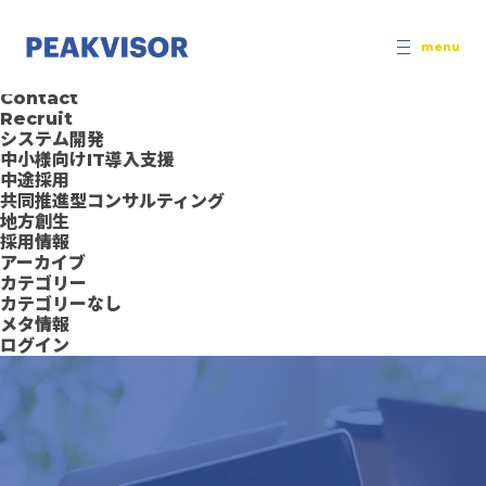
検
索
固定ページ
:
menu
About Us
Contact
Contact
Recruit
システム開発
中小様向けIT導入支援
中途採用
共同推進型コンサルティング
地方創生
採用情報
アーカイブ
カテゴリー
カテゴリーなし
メタ情報
ログイン